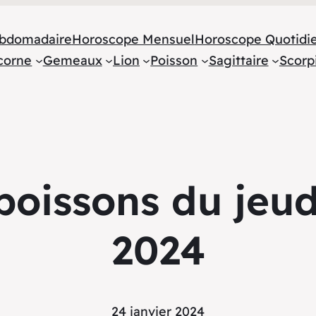
bdomadaire
Horoscope Mensuel
Horoscope Quotidi
corne
Gemeaux
Lion
Poisson
Sagittaire
Scorp
oissons du jeud
2024
24 janvier 2024