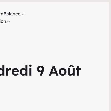
en
Balance
ion
redi 9 Août