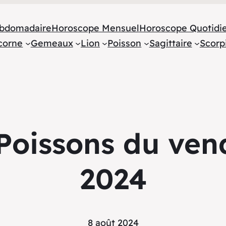
bdomadaire
Horoscope Mensuel
Horoscope Quotidi
corne
Gemeaux
Lion
Poisson
Sagittaire
Scorp
Poissons du vend
2024
8 août 2024