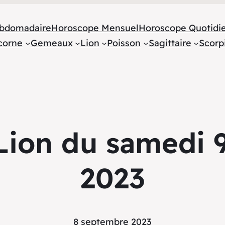
bdomadaire
Horoscope Mensuel
Horoscope Quotidi
corne
Gemeaux
Lion
Poisson
Sagittaire
Scorp
Lion du samedi 
2023
8 septembre 2023