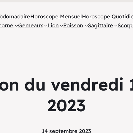
bdomadaire
Horoscope Mensuel
Horoscope Quotidi
corne
Gemeaux
Lion
Poisson
Sagittaire
Scorp
on du vendredi
2023
14 septembre 2023