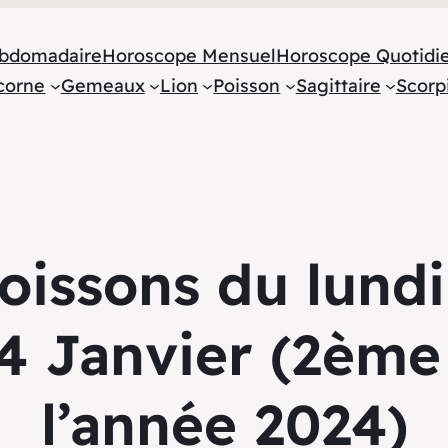
bdomadaire
Horoscope Mensuel
Horoscope Quotidi
corne
Gemeaux
Lion
Poisson
Sagittaire
Scorp
issons du lundi
4 Janvier (2ème
l’année 2024)