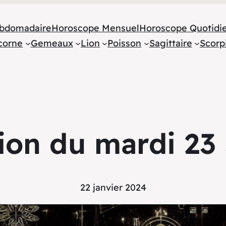
bdomadaire
Horoscope Mensuel
Horoscope Quotidi
corne
Gemeaux
Lion
Poisson
Sagittaire
Scorp
ion du mardi 23 
22 janvier 2024