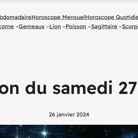
bdomadaire
Horoscope Mensuel
Horoscope Quotidi
corne
Gemeaux
Lion
Poisson
Sagittaire
Scorp
on du samedi 27
26 janvier 2024