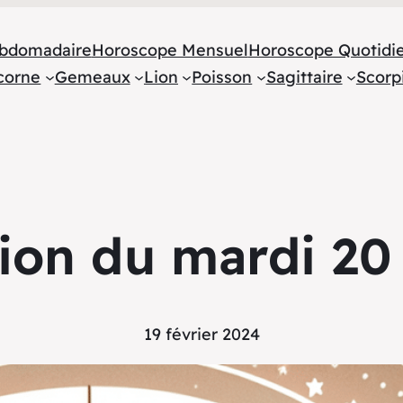
bdomadaire
Horoscope Mensuel
Horoscope Quotidi
corne
Gemeaux
Lion
Poisson
Sagittaire
Scorp
ion du mardi 20 
19 février 2024