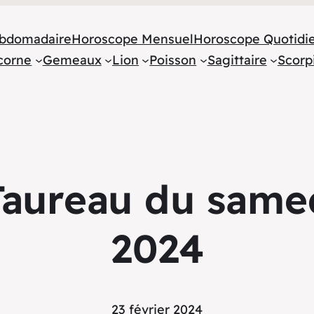
bdomadaire
Horoscope Mensuel
Horoscope Quotidi
corne
Gemeaux
Lion
Poisson
Sagittaire
Scorp
aureau du samed
2024
23 février 2024