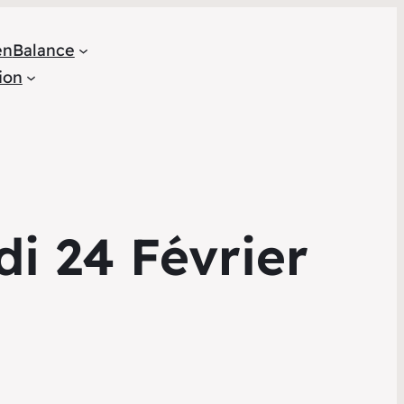
en
Balance
ion
i 24 Février