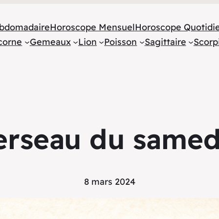
bdomadaire
Horoscope Mensuel
Horoscope Quotidi
corne
Gemeaux
Lion
Poisson
Sagittaire
Scorp
rseau du samed
8 mars 2024