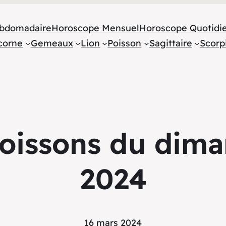
bdomadaire
Horoscope Mensuel
Horoscope Quotidi
corne
Gemeaux
Lion
Poisson
Sagittaire
Scorp
oissons du dima
2024
16 mars 2024