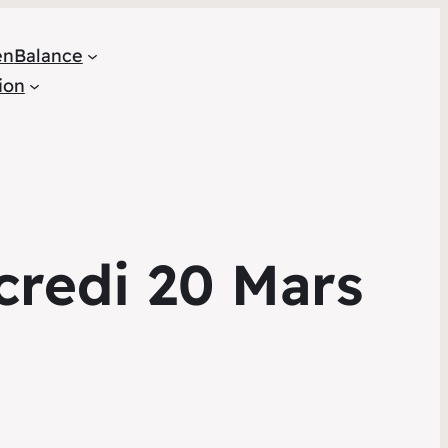
en
Balance
ion
credi 20 Mars