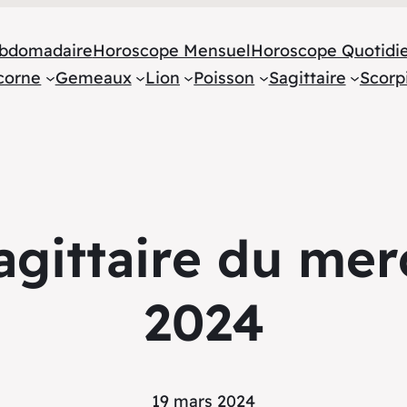
bdomadaire
Horoscope Mensuel
Horoscope Quotidi
corne
Gemeaux
Lion
Poisson
Sagittaire
Scorp
gittaire du mer
2024
19 mars 2024