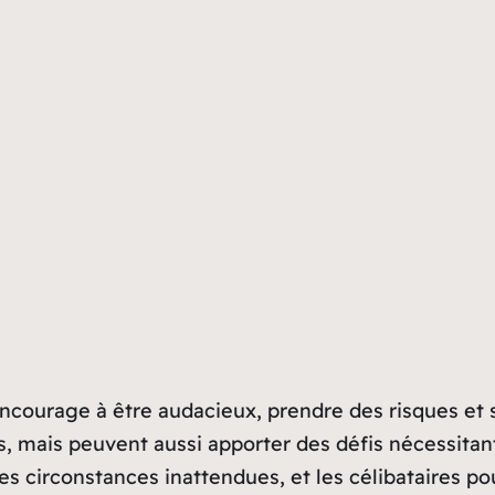
ourage à être audacieux, prendre des risques et suivr
, mais peuvent aussi apporter des défis nécessitant
 circonstances inattendues, et les célibataires pou
re portée à l’alimentation et au sommeil. Les finan
ait connaître des tensions, requérant de la patience
ation et leur positivité les aideront à surmonter les
 week= »12″ year= »2024″]