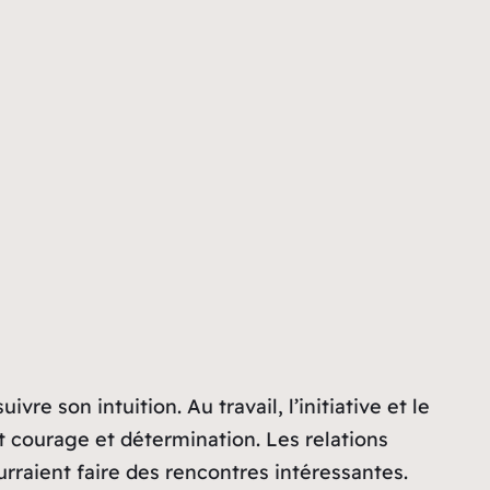
e son intuition. Au travail, l’initiative et le
 courage et détermination. Les relations
rraient faire des rencontres intéressantes.
ces peuvent être chahutées, demandant une
 et de l’écoute. Malgré les défis,
 obstacles.