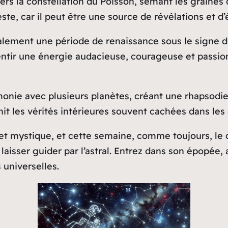
ers la constellation du Poisson, semant les graines 
, car il peut être une source de révélations et d’év
ement une période de renaissance sous le signe du B
tir une énergie audacieuse, courageuse et passionn
monie avec plusieurs planètes, créant une rhapsodie
hit les vérités intérieures souvent cachées dans les
 et mystique, et cette semaine, comme toujours, le c
aisser guider par l’astral. Entrez dans son épopée, 
 universelles.