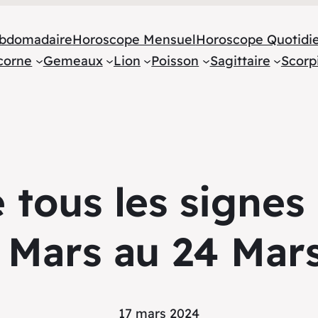
bdomadaire
Horoscope Mensuel
Horoscope Quotidi
corne
Gemeaux
Lion
Poisson
Sagittaire
Scorp
tous les signes
 Mars au 24 Mar
17 mars 2024