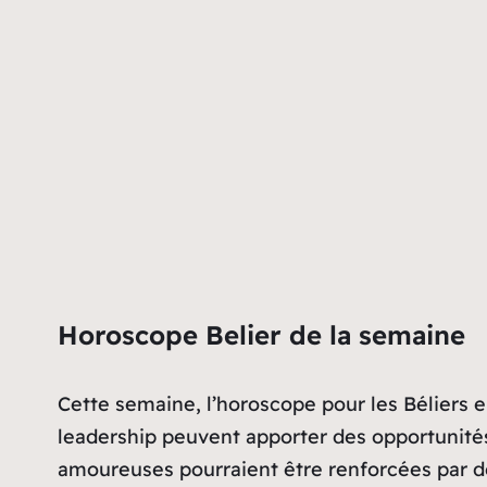
Horoscope Belier de la semaine
Cette semaine, l’horoscope pour les Béliers enc
leadership peuvent apporter des opportunités
amoureuses pourraient être renforcées par des
En santé, une attention particulière doit êt
gestion prudente et économe. La famille pourr
l’horoscope rassure les Béliers : leur détermin
[links-all sign= »belier » date_type= »week »