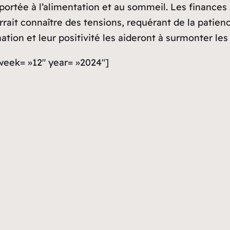
e
 nouveaux défis qui lui permettront de se développer
er les relations et résoudre des différends. Au trava
pour les surmonter. Les finances pourraient être te
ntation de faire des dépenses impulsives. Une attent
une alimentation saine et une bonne hydratation. En
ens seront au cœur de cette semaine.