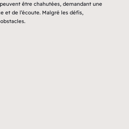
. Il y aura une intensité dans l’amour et la
il, des obstacles pourraient survenir, il
ndues, soulignant l’importance d’une gestion
ion particulière devrait être accordée à la
fin, passer du temps en famille, résoudre des