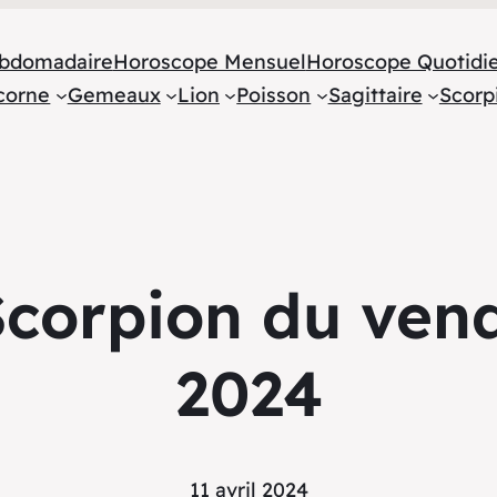
bdomadaire
Horoscope Mensuel
Horoscope Quotidi
corne
Gemeaux
Lion
Poisson
Sagittaire
Scorp
corpion du vendr
2024
11 avril 2024