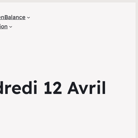
en
Balance
ion
edi 12 Avril