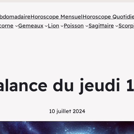
bdomadaire
Horoscope Mensuel
Horoscope Quotidi
corne
Gemeaux
Lion
Poisson
Sagittaire
Scorp
ance du jeudi 1
10 juillet 2024