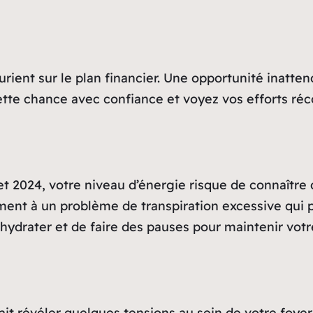
ourient sur le plan financier. Une opportunité inat
cette chance avec confiance et voyez vos efforts ré
llet 2024, votre niveau d’énergie risque de connaître
lement à un problème de transpiration excessive qui
hydrater et de faire des pauses pour maintenir votr
rait révéler quelques tensions au sein de votre foye