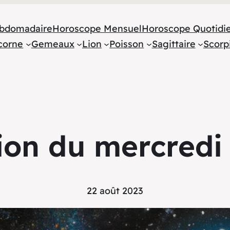
bdomadaire
Horoscope Mensuel
Horoscope Quotidi
corne
Gemeaux
Lion
Poisson
Sagittaire
Scorp
on du mercredi
22 août 2023