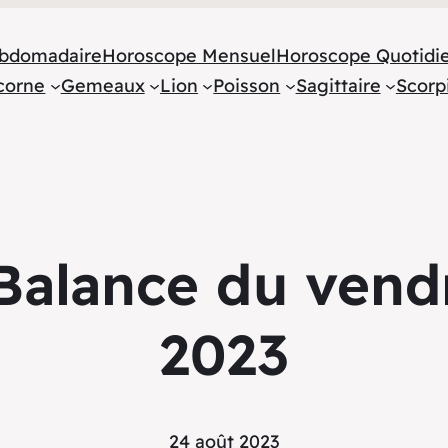
bdomadaire
Horoscope Mensuel
Horoscope Quotidi
corne
Gemeaux
Lion
Poisson
Sagittaire
Scorp
alance du vend
2023
24 août 2023