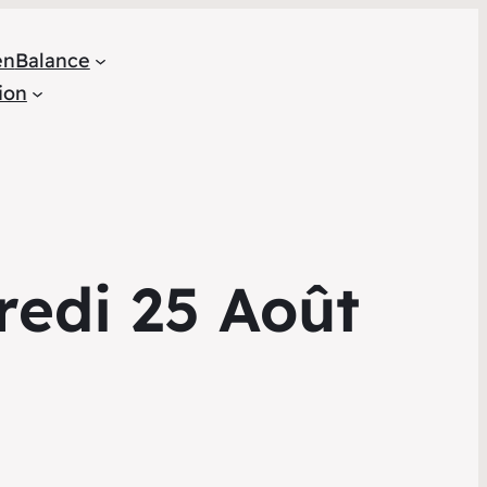
en
Balance
ion
redi 25 Août