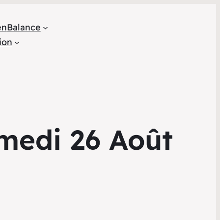
en
Balance
ion
medi 26 Août