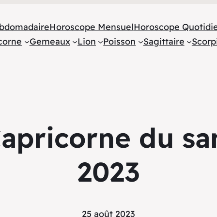
bdomadaire
Horoscope Mensuel
Horoscope Quotidi
corne
Gemeaux
Lion
Poisson
Sagittaire
Scorp
apricorne du sa
2023
25 août 2023