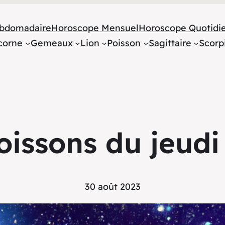
bdomadaire
Horoscope Mensuel
Horoscope Quotidi
corne
Gemeaux
Lion
Poisson
Sagittaire
Scorp
issons du jeudi
30 août 2023