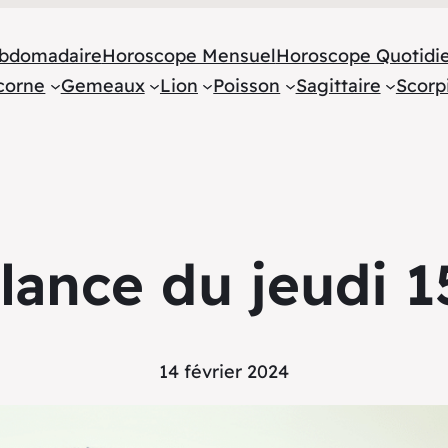
bdomadaire
Horoscope Mensuel
Horoscope Quotidi
corne
Gemeaux
Lion
Poisson
Sagittaire
Scorp
ance du jeudi 1
14 février 2024