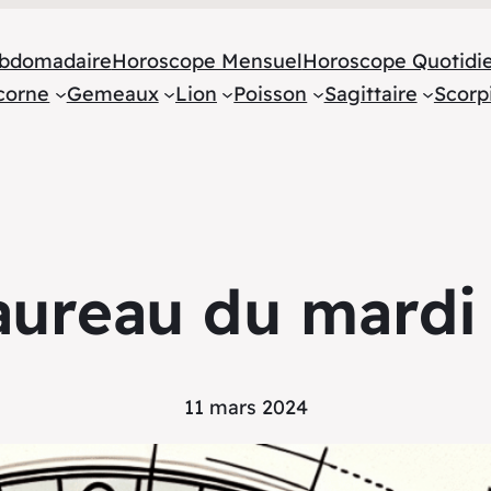
bdomadaire
Horoscope Mensuel
Horoscope Quotidi
corne
Gemeaux
Lion
Poisson
Sagittaire
Scorp
ureau du mardi
11 mars 2024