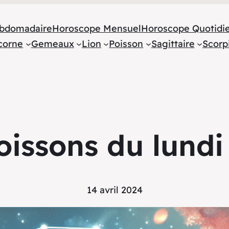
bdomadaire
Horoscope Mensuel
Horoscope Quotidi
corne
Gemeaux
Lion
Poisson
Sagittaire
Scorp
issons du lundi 
14 avril 2024