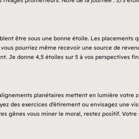
s rivages prometteurs. Note de la journée : 3/5 étoil
emblent être sous une bonne étoile. Les placement
et vous pourriez même recevoir une source de revenu
t. Je donne 4,5 étoiles sur 5 à vos perspectives fin
s alignements planétaires mettent en lumière votre z
yez des exercices d’étirement ou envisagez une vis
tes gênes vous miner le moral, restez positif. Votre